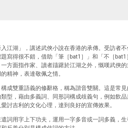
筆入江湖」，講述武俠小說在香港的承傳。受訪者不
寫得很不錯，借助「筆［bat1］」和「不［bat
：一方面指作家、讀者躊躇於江湖之外，慨嘆武俠的
湖的精神，表達敬佩之情。
，構成雙重語義的修辭格，稱為諧音雙關。這是常見
的類型，藉由多義詞、同形詞構成歧義句，例如飲品
人愛討吉利的文化心理，達到良好的宣傳效果。
在遣詞用字上下功夫，運用一字多音或一詞多義，生