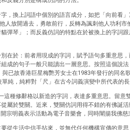
照和反義分別是構成仿詞的方法。
音字，換上詞語中個別的語言成分，如把「向前看」
由勸說他人放開過去，勇敢前行，反轉為諷刺他人功利
對貓彈琴」；而反義仿詞的特點在於被換上的字詞跟
分別在於：前者用現成的字詞，賦予語句多重意思，
所組成的句子一般只能讀出一層意思。按照這個說法
》與已故香港巨星梅艷芳女士在1983年發行的同名
比較單純，純粹對「尺」在古今詞義演變中所代表的
——這種修辭格以新造的字詞，表達多重意思。留意
從屬於雙關。近來，雙關仿詞用得不錯的有佛誕活動「
詞，開宗明義表示活動為電子音樂會，同時闡揚我佛
主要從生活中信手拈來，並無代任何機構宣傳的意思