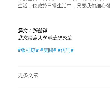
生活，也藏於日常生活中，只要我們細心
撰文︰張桂琼
北京語言大學博士研究生
#張桂琼#
#雙關#
#仿詞#
更多文章