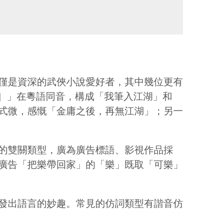
僅是資深的武俠小說愛好者，其中幾位更有
1］」在粵語同音，構成「我筆入江湖」和
式微，感慨「金庸之後，再無江湖」；另一
的雙關類型，廣為廣告標語、影視作品採
廣告「把樂帶回家」的「樂」既取「可樂」
發出語言的妙趣。常見的仿詞類型有諧音仿