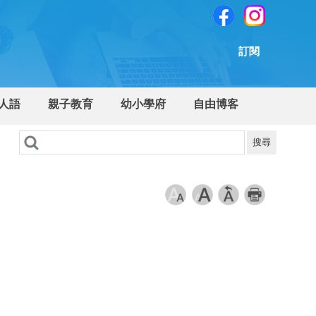
訂閱
人語
親子教育
幼小學府
自由博客
搜尋