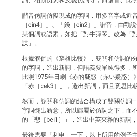
詞、相類仿詞和反義仿詞等，而諧音、比
諧音仿詞仿擬現成的字詞，用多音字或近
［cin4］」、「錢［cin2］」諧音，
某個詞或語素，如把「對牛彈琴」改為「
謀」。
根據濮侃的《辭格比較》，雙關和仿詞的
的字詞，造出新詞，但語義要單純得多，
比照1975年日劇《赤的疑惑（赤い疑惑）
「赤［cek3］」，造出新詞，而且意思
然而，雙關和仿詞的結合構成了雙關仿詞
字詞翻出新意，所以歸屬於仿詞之下，而不
的「悲［bei1］」，造出中英夾雜的新
最後需要「利申」一下，以上所用的例子