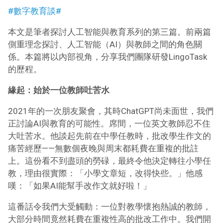
#數字教育談#
本文是筆者探討人工智能與教育系列的第三篇。前兩篇
側重理念探討、人工智能（AI）與教師之間的角色關
係。本篇將以內部視角，分享我們團隊研發LingoTask
的歷程。
緣起：始於一位教師吐苦水
2021年的一次朋友聚會，其時ChatGPT尚未面世，我們
正討論AI與教育的可能性。席間，一位英文教師忍不住
大吐苦水。他談起先前在中學任教時，批改學生作文的
痛苦經歷——無數個夜晚與周末都耗費在重複的批註
上。這份看不到盡頭的勞碌，最終令他決定轉往小學任
教，理由很實際：「小學文章短，改得快些。」他感
嘆：「如果AI能幫手改作文就好啦！」
這番話令我們大受觸動：一位對教學懷抱熱誠的教師，
大部分時間竟然耗費在重複性高的批改工作中。我們開