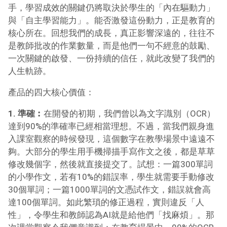
手，學習成效的關鍵仍將取決於學生的「內在驅動力」
與「自主學習能力」。能否激發這份動力，正是教育的
核心所在。回想我們的成長，真正影響深遠的，往往不
是教師批改的作業數量，而是他們一句不經意的鼓勵、
一次關鍵的啟發、一份持續的信任，就此改變了我們的
人生軌跡。
產品的四大核心價值：
1. 準確︰
在開發的初期，我們曾以為文字識別（OCR）
達到90%的準確率已經相當理想。不過，當我們親身進
入課室觀察的時候發現，這個數字在教學場景中遠遠不
夠。大部分的學生用手機掃描手寫作文之後，都是草草
修改幾個字，然後就直接提交了。試想：一篇300單詞
的小學作文，若有10%的錯誤率，學生就需要手動修改
30個單詞；一篇1000單詞的文憑試作文，錯誤就會高
達100個單詞。如此繁瑣的修正過程，實則違反「人
性」，令學生和教師認為AI就是給他們「找麻煩」。
那