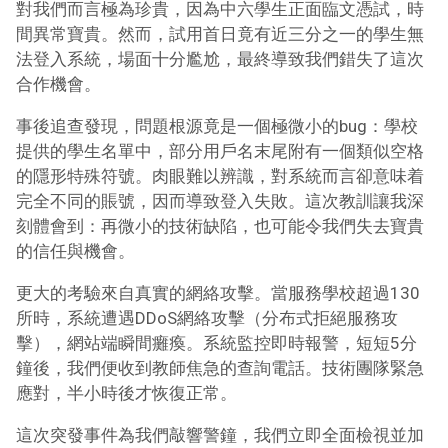
對我們而言極為珍貴，因為中六學生正面臨文憑試，時
間異常寶貴。然而，試用首日竟有近三分之一的學生無
法登入系統，場面十分尷尬，最終導致我們錯失了這次
合作機會。
事後追查發現，問題根源竟是一個極微小的bug：學校
提供的學生名單中，部分用戶名末尾附有一個類似空格
的隱形特殊符號。肉眼難以辨識，對系統而言卻意味着
完全不同的賬號，因而導致登入失敗。這次教訓讓我深
刻體會到：再微小的技術缺陷，也可能令我們失去寶貴
的信任與機會。
更大的考驗來自真實的網絡攻擊。當服務學校超過130
所時，系統遭遇DDoS網絡攻擊（分布式拒絕服務攻
擊），網站端瞬間癱瘓。系統監控即時報警，短短5分
鐘後，我們便收到教師焦急的查詢電話。技術團隊緊急
應對，半小時後才恢復正常。
這次突發事件為我們敲響警鐘，我們立即全面檢視並加