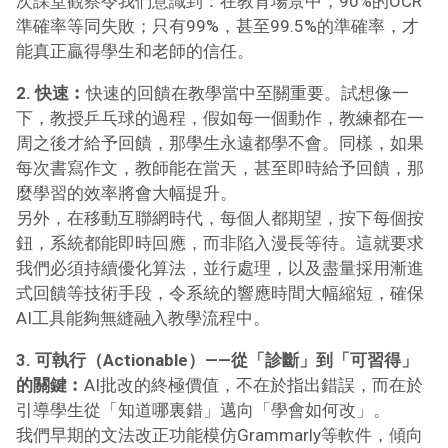
次課堂觀察令我們意識到：在教育場景中，90%的OCR
準確率等同失敗；只有99%，甚至99.5%的準確率，才
能真正贏得學生和老師的信任。
2. 快速︰
快速的回饋在教學當中至關重要。試想像一
下，教授乒乓球的過程，假如每一個動作，教練都在一
周之後才給予回饋，那學生永遠都學不會。同樣，如果
每次書寫作文，教師能在當天，甚至即時給予回饋，那
麼學習的效率將會大幅提升。
另外，在移動互聯網時代，每個人都期望，按下每個按
鈕，系統都能即時回應，而非陷入漫長等待。這就要求
我們必須持續優化算法，並行處理，以及盡量採用漸進
式回饋等技術手段，令系統的響應時間大幅縮短，確保
AI工具能夠無縫融入教學流程中。
3. 可執行（Actionable）——從「診斷」到「可習得」
的關鍵︰
AI批改的終極價值，不在於指出錯誤，而在於
引導學生從「知道哪裏錯」邁向「學會如何改」。
我們早期的文法改正功能模仿Grammarly等軟件，傾向