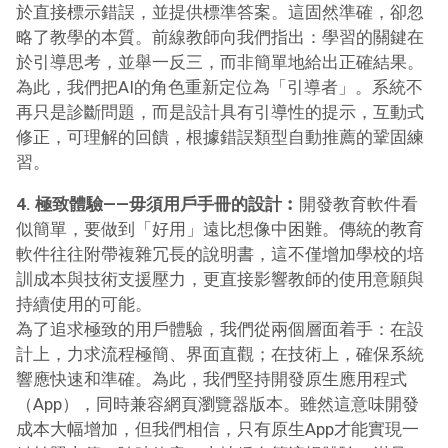
於直接標示錯誤，並提供標準答案。這固然準確，卻忽
略了教學的本質。前線教師向我們指出：學習的關鍵在
於引導思考，並舉一反三，而非簡單地給出正確結果。
為此，我們把AI的角色重新定位為「引導者」。系統不
再只是診斷問題，而是設計具有引導性的提示，互動式
修正，可理解的回饋，根據錯誤類型自動推薦的鞏固練
習。
4. 極致體驗——毋須用戶手冊的設計︰
開發教育軟件看
似簡單，要做到「好用」遠比想像中困難。傳統的教育
軟件往往附帶複雜冗長的說明書，這不僅增加學校的培
訓成本與技術支援壓力，更直接影響教師的使用意願與
持續使用的可能。
為了追求極致的用戶體驗，我們從兩個層面着手：在設
計上，力求流程極簡、界面直觀；在技術上，確保系統
響應快速和準確。為此，我們堅持開發原生應用程式
（App），同時兼容網頁瀏覽器版本。雖然這意味開發
成本大幅增加，但我們相信，只有原生App才能實現一