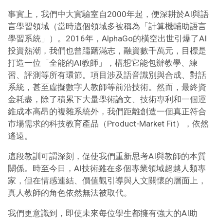
事實上，我們中大實驗室自2000年起，便深耕於AI與語
言學習領域（當時這個領域多被稱為「計算機輔助語言
學習系統」）。2016年，AlphaGo的橫空出世引爆了AI
投資熱潮，我們也曾躊躇滿志，融資數千萬元，目標是
打造一位「全能的AI教師」，構想它能包辦教學、練
習、評測等所有環節。項目涉及語音識別與合成、對話
系統，甚至虛擬數字人教師等前沿技術。然而，最終資
金耗盡，除了積累下大量學術論文、技術專利和一個運
維成本高昂的複雜系統外，我們距離創造一個真正符合
市場需求的科技教育產品（Product-Market Fit），依然
遙遠。
這段教訓可謂深刻，促使我們重新思考AI與教師的本質
關係。時至今日，AI技術雖在多個專業領域超越人類專
家，但在情感連結、價值觀引導與人文關懷的層面上，
真人教師的角色依然無法被取代。
我們更意識到，即使未來每位學生都擁有強大的AI助