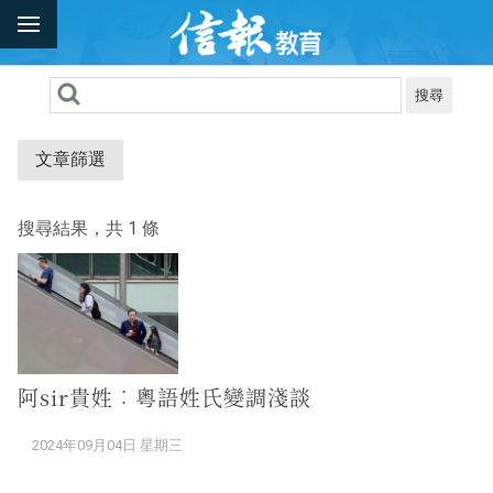
搜尋
文章篩選
搜尋結果，共 1 條
阿sir貴姓︰粵語姓氏變調淺談
2024年09月04日 星期三