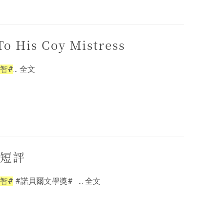
is Coy Mistress
智#
... 全文
獎短評
智#
#諾貝爾文學獎# ... 全文