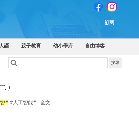
訂閱
人語
親子教育
幼小學府
自由博客
搜尋
（二）
智#
#人工智能#... 全文