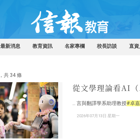
最新消息
教育資訊
名家專欄
校長訪談
直資
共 34 條
從文學理論看AI
... 言與翻譯學系助理教授
#卓嘉
2026年07月13日 星期一