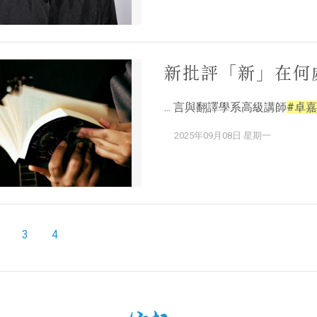
新批評「新」在何
... 言與翻譯學系高級講師
#卓嘉
2025年09月08日 星期一
3
4